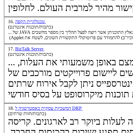
טכנולוגיית הקפה
16.
(כתבות/תוכנות אינטרנט)
... של JAVA להפעלת תהליכים מבוזרים. עד להשקתה של שיטה זו נאלץ התוכניתן אשר רוצה לפצל תהליך בין מספר מחשבים
17.
BizTalk Server
(כתבות/תוכנות אינטרנט)
... המיועדת לסייע לך לצמצם באופן משמעותי את העלות,
ם ליישום פרוייקטים מורכבים של
שרתים
המשכיות עסקית כאסטרטגיה ל DRP
18.
(כתבות/חוות שרתים)
אי זמינות אינפורמציה עלולה לעלות ביוקר רב לארגונים. קריסה
ים
תפגע ישירות בהכנסות החברה,