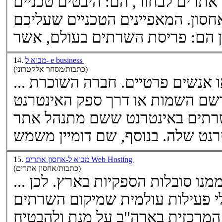
אתרים לבחור, הם: היבטים טכניים
וערך מוסף, אשר מספק ספק האחסון. המאפיינים הטכניים שעליכם
: פריסת ה
שרתים
מבוא ל- e business
14.
(כתבות/מסחר אלקטרוני)
... לשימושה של חברה, אירגונים או אנשים פרטיים. חברה השוכרת
 רשם השמות או דרך ספק האינטרנט
רתים
באינטרנט ששם מתנהל אתר
מבוא ל-אחסון אתרים Web Hosting
15.
(כתבות/אחסון אתרים)
... עקב המרחק הפיזי והעומסים ממנו סובלות הספקיות בארץ. לכן
 פעילות עולמית שמיקום ה
שרתים
המרכזית בארה"ב על מנת ולהבטיח