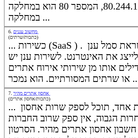
80.244.165.92, המספר 80 הוא במחלקה A, המספר 244
במחלקה ...
מחשוב עננים
6.
(כתבות/שרתים)
... כשירות (SaaS ) . השם מחשוב ענן ניתן בהשראת סמל ענן
המשמש לעתים קרובות כדי לייצג את האינטרנט. לשירות ענן יש
לים אותו מן שירותי אירוח אתרים
תיים. הוא נמכר ...
או
שרתים
אחסון אתרים מהיר
7.
(כתבות/אחסון אתרים)
... המעמיסה יותר אתרים על שרת אחד, תוכל לספק שרות אחסון
אתרים זול יותר. עקב התחרות הגבוה, אין ספק שרוב החברות
מעדיפות אחסון אתרים זול על חשבון אחסון אתרים מהיר. הסרטון