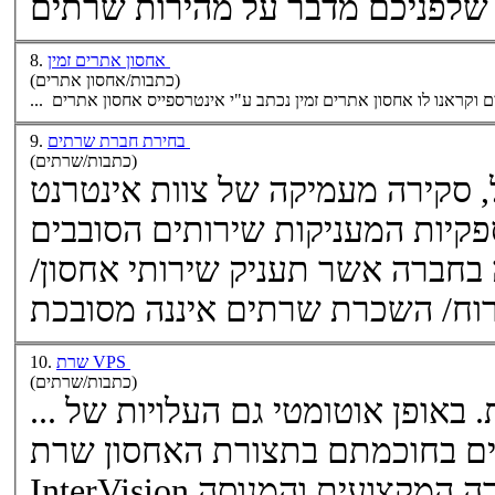
שלפניכם מדבר על מהירות
שרתים
אחסון אתרים זמין
8.
(כתבות/אחסון אתרים)
ם
בחירת חברת שרתים
9.
(כתבות/שרתים)
, סקירה מעמיקה של צוות אינטרנט
בחברה אשר תעניק שירותי אחסון/
רוח/ השכרת
שרתים
שרת VPS
10.
(כתבות/שרתים)
... לחברות האחסון את העלויות. באופן אוטומטי גם העלויות של
 בחוכמתם בתצורת האחסון שרת VPS.
InterVision מקבוצת אינטרספייס הינה החברה המקצועית והמנוסה