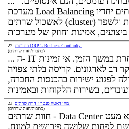
... כך שבפועל ביצועי המערכת מבחינת עומסים, הנם אינסופיים.
ים
יחדיו
(cluster) המתפקד כיחידה אחת, על מנת ולשפר
לאשכול
שרתים
כות ...
פתרונות DRP ו- Business Continuity
22.
(כתבות/חוות שרתים)
... ה- IT בעולם יחוו קריסה כזו או אחרת במשך הזמן. אי זמינות
ר רב לארגונים. קריסה בלתי צפויה
ה לפגוע ישירות בהכנסות החברה,
מהו דאטה סנטר ? חוות שרתים
23.
(כתבות/חוות שרתים)
- Data Center המינוח דאטה סנטר גורם ללא מעט
חוות
שרתים
שנם לפחות שלושה פירושים למונח.