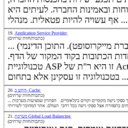
חות ובאמינות החברה. לעיתים היא
אף עשויה להיות פטאלית. מנהלי ...
19.
Application Service Provider
(כתבות/חוות שרתים)
רת מייקרוסופט). התוכן הדינמי
... (
ות הכתובות בקוד המקור של הדף.
טכנולוגיית ASP זו היא ר"ת של Active Server Page. אלא שלא
נולוגיה זו עסקינן אלא בתחום ...
הקש ב- Cache
20.
(כתבות/חוות שרתים)
... של האתר שלך דרך ספקי גישה מקומיים וקווים בינלאומיים. הפתרון שמציעות מערכות caching הוא פשוט לכאורה – המערכת
ים
מערכת Global Load Balancing
21.
(כתבות/חוות שרתים)