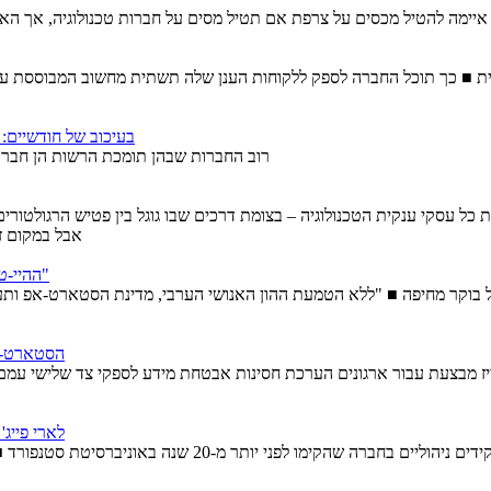
יימה להטיל מכסים על צרפת אם תטיל מסים על חברות טכנולוגיה, אך האיחו
בעיכוב של חודשיים:
רוב החברות שבהן תומכת הרשות הן חברו
 עסקי ענקית הטכנולוגיה – בצומת דרכים שבו גוגל בין פטיש הרגולטורים ל
אבל במקום ז
"ההיי-טק הישראלי מפספס טאלנט אדיר בחברה הערבית מחוץ לתל אביב"
ל בוקר מחיפה ■ "ללא הטמעת ההון האנושי הערבי, מדינת הסטארט-אפ ותעשי
הסטארט-אפ שגייס 15 מיליון דולר מ
ז מבצעת עבור ארגונים הערכת חסינות אבטחת מידע לספקי צד שלישי עמם הם מעוניינים לעבוד ■ את הגיוס ה
לארי פייג'
אוניברסיטת סטנפורד ■ סונדר פיצ'אי יהיה מעתה מנכ"ל גוגל ומנכ"ל החברה האם אלפבית