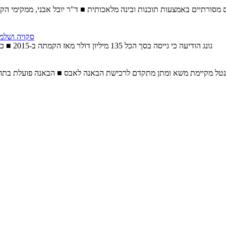
גיטלית בענפים מסורתיים באמצעות תוכנות ובינה מלאכותית ■ ד"ר יובל אבני, ממקי
סקויה ושלמה ק
גונג הודיעה כי גייסה בסך הכל 135 מיליון דולר מאז הקמתה ב-2015 ■ כעת יש לה ציפיות שאפתניות: לגייס עוד כ-100 עובדים במהלך 2020
ינטל מקיימת משא ומתן מתקדם לרכישת הבאנה לאבס ■ הבאנה פועלת בתח