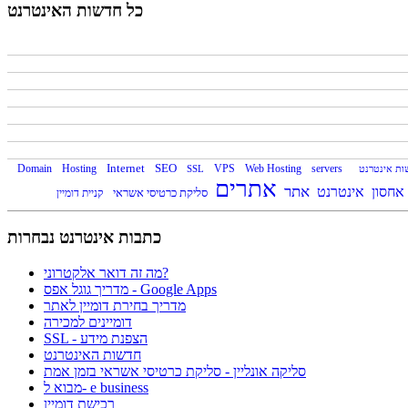
כל חדשות האינטרנט
Domain
Hosting
Internet
SEO
VPS
Web Hosting
servers
ות אינטרנט
SSL
אתרים
אתר
אחסון
אינטרנט
סליקת כרטיסי אשראי
כתבות אינטרנט נבחרות
מה זה דואר אלקטרוני?
מדריך גוגל אפס - Google Apps
מדריך בחירת דומיין לאתר
דומיינים למכירה
SSL - הצפנת מידע
חדשות האינטרנט
סליקה אונליין - סליקת כרטיסי אשראי בזמן אמת
מבוא ל- e business
רכישת דומיין