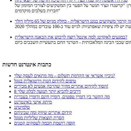
סגירה ראשונה לקרשנדו ונצ'ר - קרן הון סיכון חדשה של יוצאי גיזה
מי הקרן: "קרשנדו ונצ'ר תגשר על הפער בין המשקיעים לצורכי המימון של
חברות בשלבים מוקדמים"
רמר משקיעים בגונג הישראלית - כחלק מגיוס של 65 מיליון דולר
במגעים לאקזיט: למה אינטל רוצה לרכוש את הבאנה הישראלית?
ום שבבי הבינה המלאכותית - הטרנד החם בתעשיית השבבים כיום
כתבות אינטרנט חדשות
ניכיון אשראי או הקדמת תשלום – מה מתאים לעסק שלך?
טיפים לקידום חנות וירטואלית בגוגל
הסוד לקידום אתרים מהיר שהרבה אנשים לא מכירים!
8 דרכים להביא יותר תנועה לבלוג שלך
מה הקשר בין דומיין טפטים, דומיין חינם ודומיין בעברית
מיתוג אישי באינטרנט
טלמיטינג
קידום אתרים שיווק ומה שביניהם
הסרת תוצאות שליליות מגוגל
קופה רושמת חכמה לעסקים קטנים