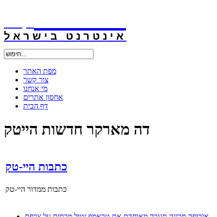
אינטרנט
.קו.יל
אינטרנט בישראל
מפת האתר
צור קשר
מי אנחנו
אחסון אתרים
דף הבית
דה מארקר חדשות הייטק
כתבות היי-טק
כתבות ממדור היי-טק
אירופה מכינה תגובה מאוחדת אם טראמפ יטיל מכסים על צרפת