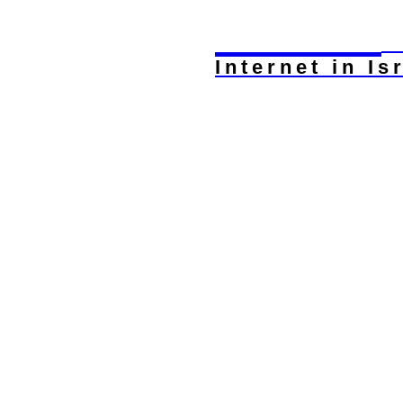
Internet
.c
Internet in Is