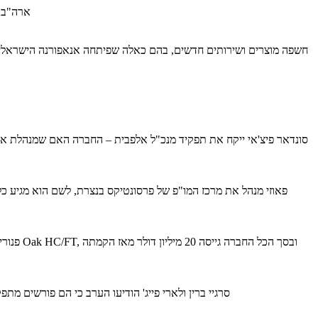
ארה"ב א
סונדאר פיצ'אי ייקח את תפקיד מנכ"ל אלפבית – החברה האם שמנהלת את כל
פאוזי מנהל את מרכז המו"פ של פרסונטיקס בנצרת, לשם הוא מגיע כ
פנוריי
סרגיי ברין ולארי פייג' הודיעו הערב כי הם פורשים מתפקידים ניהוליים בחברה שהקימו לפני יותר מ-20 שנה ב