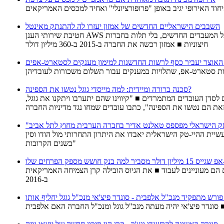
ד האירופי יגיב באופן "פרופורציונלי" ואחיד למכסים האמריקאים
השבבים הישראליים החדשים של אמזון יעזרו לה להתנתק מאינטל
חטיבת שירותי הענן AWS חשפה מוצרים ושירותים חדשים, בהם כאלה שפיתחה אנאפורנה הישראלית ■ כך תוכל החברה לספק ללקוחות הענן שלה תשתית מחשוב המבוססת על המעבדים החדשים, בלי תלות בחברות
חיצוניות ■ אמזון רכשה את החברה ב-2015 ב-360 מיליון דולר
 האוצר יעביר כסף לרשות החדשנות למימון מענקים לסטארט-אפים
ת סטארט-אפ, שתלויות במענקים עבור תשלום משכורות לעובדיהן
סכנה ברורה ומיידית: למה מייסדי גוגל נטשו את הספינה?
סדן העובדים המתמרדים ■ "קיווינו שהם יתערבו ויתקנו את גוגל,
את הם נטשו את הספינה", כתבו עובדים שמחו נגד מדיניות החברה
ית ההיי-טק הישראלית יאבדו את היתרון התחרותי מול הודו וסין
בשנים הקרובות"
סביר למה בנק חושש מספק הפרחים שלו
ובילה קרן הצמיחה האמריקאית Oak HC/FT, ובסך הכל החברה גייסה 20 מיליון דולר מאז הקמתה
ב-2016
 פורש מתפקיד מנכ"ל אלפבית - סונדר פיצ'אי מנכ"ל גוגל יחליף אותו