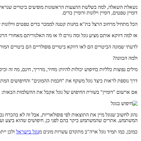
נשאלת השאלה, למה בשלשת ההצעות הראשונות מופיעים ביטויים שנראים 
דומיין טפטים, דומיין וילונות ודומיין בדים.
הכל מתחיל מרחוב הרצל בת"א בחנות קטנה לממכר בדים טפטים ווילונות 
אז למה דווקא אותם מציע גוגל ומה גורם לו או מה האלגוריתם מאחורי הר
לדעתי שמונה הביטויים הם לאו דווקא ביטויים פופולריים הם ביטויים המור
ולמה הכוונה?
מילים נפוצות כלליות בחיפוש יכולות להיות: מחיר, מדריך, חינם, מה זה וכי
דרך נוספת לראות כיצד גוגל משקף את "חכמת ההמונים" והחיפושים המתבצעים מדי יום ברשת היא באמצעות Suggest
אם ארשום "דומיין" בשורת החיפוש של גוגל אקבל את ההשלמות הבאות:
המשתמש, אתרים שהמשתמש ביקר בהם לפני כן, חיפושים שהוא ביצע ועו
כמובן, כמו תמיד גוגל ארה"ב מתקדם עשרות מונים מ
גוגל בישראל
ולכן יית