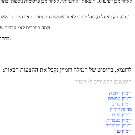
לאחר מכן יופיעו 10 תוצאות "אורגניות", לאחר מכן פרסומות נוספות ובתחתית גוגל מציע לגולש: חיפושים הקשורים למילה שחיפשתם כמו למטה את המילה דומיין.
בחיפוש ב- Google.com וכרגע רק באנגלית, גוגל מוסיף לאחר שלושת התוצאות האורגניות הראשונות טבלה של מספר ביטויים תחת הכותרת "אנשים שואלים גם" שזה בעצם חיפושים שכיחים הכוללים את הביטוי שחיפשתם.
ולמה בעברית לא? עברית שפה קשה גם לגוגל והוא עדיין ממשיך לדבר עברית עילגת ובמבטא אנגלוסקסי. והפעם אני רוצה להתייחס לתחתית התוצאות - חיפושים הקשורים לדומיין.
בתחתית תוצאות החיפוש, גוגל יציע בדכ"ל שמונה ביטויים חיפוש לשירותכם, ביטויים שיכולים להיות מתאימים עבורכם ובהתאמה לביטוי המקורי שחיפשתם.
לדוגמא, בחיפוש של המילה דומיין נקבל את ההצעות הבאות:
חיפושים הקשורים ל: דומיין
דומיין וילונות
דומיין טפטים
דומיין בדים
מה זה דומיין
דומיין חינם
דומיין בעברית
דומיין ויקיפדיה
דומיין פנוי