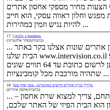
 הצעות מחיר מספקי
אחסון אתרים
 מפגש וחלון ראווה עסקי, הוא חייב
להיות נגיש וזמין במהירות ...
מבוא ל- e business
17.
(כתבות/מסחר אלקטרוני)
 אתרים
שונות אצלנו בקר באתר
הבית שלנו www.intervision.co.il 9. מה הם החוקים לגבי מספר
התווים בכתובת אינטרנט? ניתן לרשום כתובת עד 64 תווים שונים
שתהיה מורכבת מכל קומבינציות ...
מדריך בניית אתרים חדשים באינטרנט - צעד אחר צעד
18.
(כתבות/אחסון אתרים)
... רשימת נושאים ובחרת שם מתחם, צריך למצוא שרת אחסון –
ן הוא הבית הפיזי של האתר שלכם,