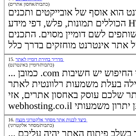
(כתבות/אחסון אתרים)
אתר אינטרנט הוא אוסף של אובייקטים ותכנים
הכוללים תמונות, פלש, דפי מידע HTML, קבצי אודיו ווידאו
שותפים לשם דומיין מסוים. התכנים
מדריך בחירת דומיין לאתר
15.
(כתבות/דומיין באינטרנט)
... כמובן .com גוגל, מנועי חיפוש מבחינת מנועי החיפוש יש חשיבות
ילה בעלת משמעות רלוונטית לאתר
ר שלכם עוסק ב
אחסון אתרים
, אזי
כיצד לבנות אתר מסחר אלקטרוני מנצח
16.
(כתבות/מסחר אלקטרוני)
... בכם ולא במתחרים. אחסון אתר בשלב פיתוח האתר יהיה עליכם