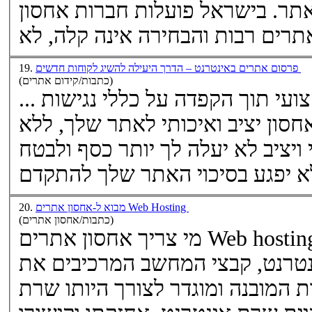
האתר. בישראל פועלות חברות
אחסון
תרים
פרסום אתרים באינטרנט – הדרך היעילה להשיג לקוחות חדשים
19.
(כתבות/קידום אתרים)
... הראשון, בניית אתר באופן מקצועי תוך הקפדה על כללי נגישות
חסון יציב ואיכותי לאתר שלך, ללא
ויציב לא יעלה לך יותר כסף ולבטח
מבוא ל-אחסון אתרים Web Hosting
20.
(כתבות/אחסון אתרים)
Web  ? על מנת שאתר האינטרנט
מי צריך
אחסון אתרים
נטרנט, קבצי המחשב המרכיבים את
המובנה ומוגדר לצורך היותו שרת