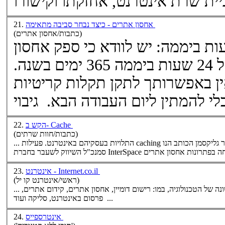
אחסון אתרים - כיצד נבחר סביבה מתאימה
21.
(כתבות/אחסון אתרים)
אחסון
נותן תמיכה רצופה של 24 שעות ביממה 365 ימים בשנה.
ן באפשרותך לתקן תקלות קריטיות
הקש ב- Cache
22.
(כתבות/חוות שרתים)
... התלויות בעסקיהם באינטרנט. פעילות caching נכונה יכולה להבטיח זרימת "קאש" ללא הפרעה. מאת דרור גליקסמן הכותב הנו
ר בחברת InterSpace המתמחה בפתרונות
אחסון אתרים
אינטרנט - Internet.co.il
23.
(ראשי/אינטרנט קו יל)
ה של הטכנולוגיה, במו: רישום דומיין,
אחסון אתרים
, קידום אתרים,
פרסום באינטרנט, סליקה ועוד ...
אינטרספייס
24.