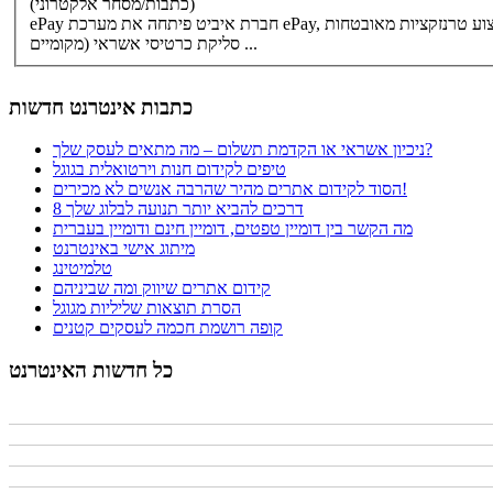
(כתבות/מסחר אלקטרוני)
ePay חברת איביט פיתחה את מערכת ePay, המאפשרת ביצוע טרנזקציות מאובטחות On-line על גבי רשת האינטרנט, במודל של Payment Service Provider - PSP. המערכת מספקת פתרונות
(מקומיים ...
סליקת
כרטיסי אשראי
כתבות אינטרנט חדשות
ניכיון אשראי או הקדמת תשלום – מה מתאים לעסק שלך?
טיפים לקידום חנות וירטואלית בגוגל
הסוד לקידום אתרים מהיר שהרבה אנשים לא מכירים!
8 דרכים להביא יותר תנועה לבלוג שלך
מה הקשר בין דומיין טפטים, דומיין חינם ודומיין בעברית
מיתוג אישי באינטרנט
טלמיטינג
קידום אתרים שיווק ומה שביניהם
הסרת תוצאות שליליות מגוגל
קופה רושמת חכמה לעסקים קטנים
כל חדשות האינטרנט