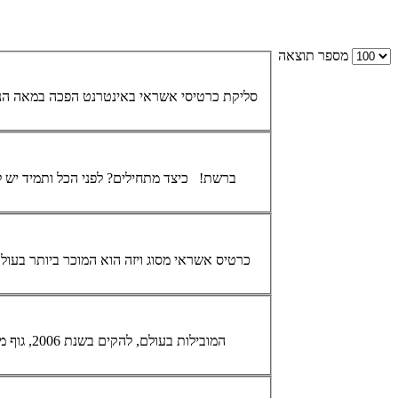
מספר תוצאה
סליקת
כרטיסי אשראי
באינטרנט הפכה במאה הנוכ
... ברשת! כיצד מתחילים? לפני הכל ותמיד יש לחשוב ולוודא את רמת האבטחה של מערכות הסליקה השונות על כל חלקיה. עליכם לדעת כי אבטחה לא טובה מספיק וזליגת מספרים של
כרטיס אשראי מסוג ויזה הוא המוכר ביותר בעול
... המובילות בעולם, להקים בשנת 2006, גוף משותף שמטרתו להגדיר סט של חוקים ותקנות לשמירת נתונים של כרטיס אשראי שיחולו על כל גוף המבצע סליקת