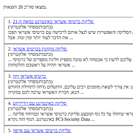
נמצאו סה"כ 20 תוצאות.
סליקת כרטיסי אשראי באינטרנט במאה ה-21
1.
(כתבות/מסחר אלקטרוני)
וק הסליקה והאפשרות שיש לנצל אותם לרכישה עם
כרטיסי אשראי
הפכו
את הדבר לעוד יותר זמין ונוח. אבל ...
סליקה מקוונת בכרטיס אשראי
2.
(כתבות/מסחר אלקטרוני)
כרטיסי
תהיה על ראשכם והלקוחות ...
אשראי
כרטיס אשראי ויזה
3.
(כתבות/מסחר אלקטרוני)
הם צורת התשלום המועדפת על רבים מסיבות רבות ובינהן: אין צורך לשאת מזומנים רבים עליכם, התשלום נדחה לתחילת החודש
הבא, חברת האשראי ערבה לכם במקרה ...
סליקה באינטרנט עם רדיירקט
4.
(כתבות/מסחר אלקטרוני)
כרטיסי אשראי
ובמיוחד סליקה
באינטרנט. הגוף הזה נקרא PCI-Security Data ...
סליקת כרטיסי אשראי עם אייפון
5.