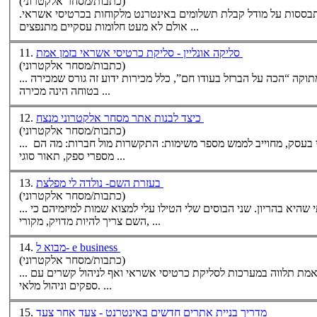
(כתבות/מסחר אלקטרוני)
כרטיסי אשראי
.
אולם לא מעט חלומות עסקיים מתנפצים ...
סליקה אונליין - סליקת כרטיסי אשראי בזמן אמת
11.
(כתבות/מסחר אלקטרוני)
בזמן אמת הנה הכרחית. מכירה חמה ומתוקה “הכה על הברזל בעודו חם”, כלל מכירות ידוע זה גורס שמכירה
בטוחה הינה מכירה ...
כיצד לבנות אתר מסחר אלקטרוני מנצח
12.
(כתבות/מסחר אלקטרוני)
בעסק, מחוייב לממש מספר משימות: התקשרות מול חברות: מה הם
מספרי ספק, תאור סוגי ...
בעזרת השם- נולדה לי מפלצת
13.
(כתבות/מסחר אלקטרוני)
אישתי שהיא בהריון. שני הבוסים שלי הטילו עלי למצוא שמות למיזמיהם כי
השם צריך להיות מדויק, מקורי, ...
מבוא ל- e business
14.
(כתבות/מסחר אלקטרוני)
כרטיסי אשראי
ואף לניהול קשרים עם
ספקים וניהול מלאי. ...
מדריך בניית אתרים חדשים באינטרנט - צעד אחר צעד
15.