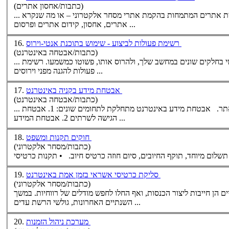
(כתבות/אחסון אתרים)
מחות בהקמת אתרי מסחר אלקטרוני – או מה שנקרא: E-SHOP. המלצות שלנו על חברות בניית
אתרים, אחסון, קידום אתרים ופרסום ...
רשימת פעולות לביצוע - שימוש בתוכנת אנטי-וירוס
16.
(כתבות/אבטחה באינטרנט)
וכיוצ"ב והגרוע מכל, הוירוס יכול לגרום לנזק מוחשי בחלקים שונים במחשב שלך, ולהרוס אותו, פשוטו כמשמעו. רשימת
פעולות להגנה מפני וירוסים ...
אבטחת מידע בקניה באינטרנט
17.
(כתבות/אבטחה באינטרנט)
ופרטי משתמש להעזר בשירותי יועץ אבטחת מידע ע"מ להגביר את אמצעי האבטחה באתר. אבטחת מידע באינטרנט מתחלקת לתחומים שונים: 1. אבטחת
הגישה לשרתים 2. אבטחת המידע ...
חוקים תקנות ומשפט
18.
(כתבות/מסחר אלקטרוני)
סליקת כרטיסי אשראי בזמן אמת באינטרנט
19.
(כתבות/מסחר אלקטרוני)
ולהתקיים הן חייבות ליצור הכנסות, ואף החלו לחפש מודלים של רווחיות. במשך
השנתיים האחרונות, גולשי הרשת עדים ...
מערכת ניהול הזמנות
20.