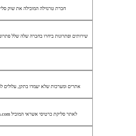
חברת טרנזילה המובילה את שוק סל
... שירותים ופתרונות ביחרו בחברה שלה שלל פתרונות נוספים לתחום שרתים: אחסון אתרים, רישום דומיין, סליקת
ופרטים אישיים אחרים). בנוסף החל משנת 2009 נדרשת עמידה בתקן PCI. אתרים ומערכות שלא 
... קהלים אחרים אשר יגרמו לבזבוז משאבים. לדוגמא אתר חדשות יכלול את השם news וכדומה. מאמר נחמד ומעניין איך נבחר השם www.tranzila.com לאתר סליקת
כרטיסי אשראי
המוביל