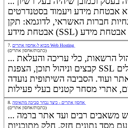
... תמונת מצב עדכנית על הנעשה בעסק וכמובן שיהיה בעל רשיון
שא אבטחת מידע ויעמוד בסטנדרטים
יות חברות האשראי, לדוגמא: תקן PCI.
...
SSL
אבטחת מידע (
מבוא ל-אחסון אתרים Web Hosting
7.
(כתבות/אחסון אתרים)
... פאנל אדמינסטרטיבי לניהול הרשאות, כלי עריכה והעלאת
למסחר אלקטרוני, כלים
SSL
קבצים וניהול תוכן, הצפנת
תר ועוד. הסביבה השיתופית נועדה
אחסון אתרים - כיצד נבחר סביבה מתאימה
8.
(כתבות/אחסון אתרים)
... עבור אתר בסיסי שאינו דורש משאבים רבים ועד אתר ברמה
 מסד נתונים חזק. חלק מתוכניות