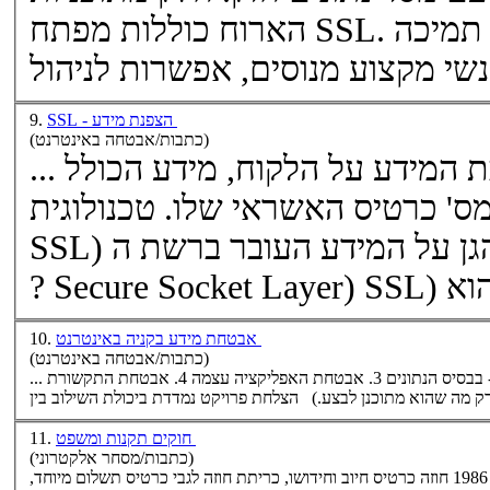
. כל תוכניות הארוח כוללות תמיכה
SSL
הארוח כוללות מפתח
SSL - הצפנת מידע
9.
(כתבות/אבטחה באינטרנט)
... הקוראת לגנב ומאפשרת גניבת המידע על הלקוח, מידע הכולל
SSL
? Secure Socket Layer)
SSL
אבטחת מידע בקניה באינטרנט
10.
(כתבות/אבטחה באינטרנט)
ציה עצמה 4. אבטחת התקשורת -
חוקים תקנות ומשפט
11.
(כתבות/מסחר אלקטרוני)
כרטיסי אשראי בהיבט המשפטי • חוק כרטיסי חיוב, התשמ"ו, 1986 חוזה כרטיס חיוב וחידושו, כריתת חוזה לגבי כרטיס תשלום מיוחד,