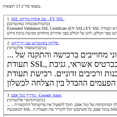
נמצאו סה"כ 13 תוצאות.
SSL עם אימות מורחב - EV SSL
1.
(כתבות/אבטחה באינטרנט)
Extended Validation
SSL
Certificate (EV
SSL
) EV
SSL
סליקה באינטרנט עם רדיירקט
2.
(כתבות/מסחר אלקטרוני)
... בעלי אתרי מסחר אלקטרוני מחוייבים ברכישה והתקנה של
, תעודה המונעת בעת רכישה בכרטיס אשראי, גניבת
SSL
תעודת
מדריך גוגל אפס - Google Apps
3.
(כתבות/דואר אלקטרוני)
... – איפשור כניסה מאובטחת (לא חובה) במידה ובחרת בחבילה המתקדמת של גוגל אפס, תוכל להפעיל את פרוטוקול התקשורת
SS
. בגוגל אפס, כל משתמש יכול להגדיר את הפעלת ה-
SSL
המאובטח