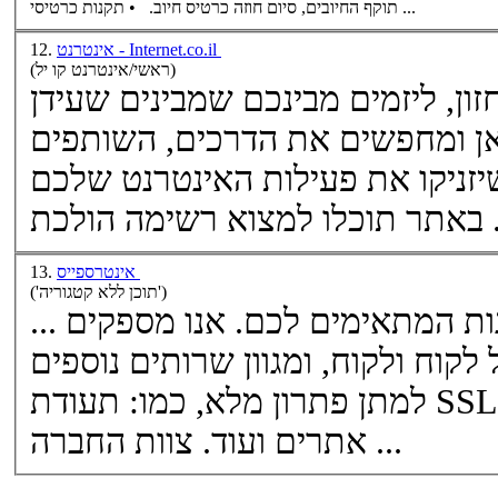
תוקף החיובים, סיום חוזה כרטיס חיוב. • תקנות כרטיסי ...
אינטרנט - Internet.co.il
12.
(ראשי/אינטרנט קו יל)
ון, ליזמים מבינכם שמבינים שעידן
אן ומחפשים את הדרכים, השותפים
יזניקו את פעילות האינטרנט שלכם
אינטרספייס
13.
('תוכן ללא קטגוריה')
... אצלנו תוכלו למצוא את הפתרונות המתאימים לכם. אנו מספקים
חבילות איחסון מתאימות לכל לקוח ולקוח, ומגוון שרותים נוספים
SSL
למתן פתרון מלא, כמו: תעודת
אתרים ועוד. צוות החברה ...